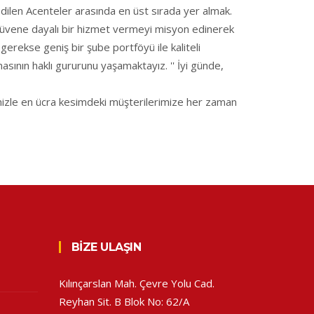
edilen Acenteler arasında en üst sırada yer almak.
e güvene dayalı bir hizmet vermeyi misyon edinerek
gerekse geniş bir şube portföyü ile kaliteli
nın haklı gururunu yaşamaktayız. '' İyi günde,
mizle en ücra kesimdeki müşterilerimize her zaman
BIZE ULAŞIN
Kılınçarslan Mah. Çevre Yolu Cad.
Reyhan Sit. B Blok No: 62/A