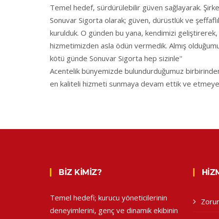
Temel hedef, sürdürülebilir güven sağlayarak. Şirke
Sonuvar Sigorta olarak; güven, dürüstlük ve şeffafl
kurulduk. O günden bu yana, kendimizi geliştirerek, b
hizmetimizden asla ödün vermedik. Almış olduğumuz
kötü günde Sonuvar Sigorta hep sizinle''
Acentelik bünyemizde bulundurduğumuz birbirinden s
en kaliteli hizmeti sunmaya devam ettik ve etmey
BIZ KIMIZ?
HIZ
Temel hedefi; kurucu yöneticilerinin
Zorun
deneyimlerini, genç ve dinamik ekibinin