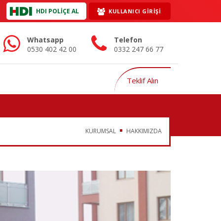
HDI POLİÇE AL
KULLANICI GİRİŞİ
Whatsapp
Telefon
0530 402 42 00
0332 247 66 77
Teklif Alın
KURUMSAL
HAKKIMIZDA