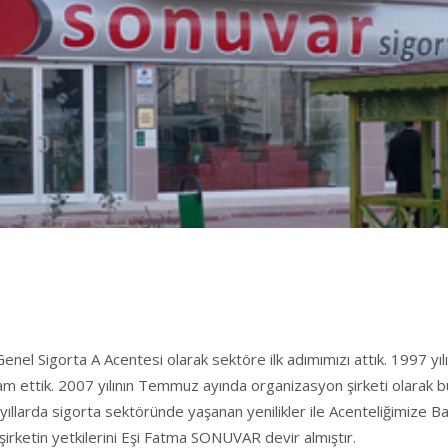
l Sigorta A Acentesi olarak sektöre ilk adımımızı attık. 1997 yılı
vam ettik. 2007 yılının Temmuz ayında organizasyon şirketi olarak büny
ıllarda sigorta sektöründe yaşanan yenilikler ile Acenteliğimize B
irketin yetkilerini Eşi Fatma SONUVAR devir almıştır.