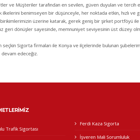
tler ve Müşteriler tarafından en sevilen, güven duyulan ve tercih 
ık ilkelerini benimseyen bir düşünceyle, her noktada etkin, hızlı v
irikimlerimizin üzerine katarak, gerek geniş bir şirket portföyü ile 
 geri dönüşler sayesinde, memnuniyet seviyesinin üst düzey olması
eçkin Sigorta firmaları ile Konya ve ilçelerinde bulunan şubeleri
e devam edeceğiz.
METLERIMIZ
Ferdi Kaza Sigorta
lu Trafik Sigortası
İşveren Mali Sorumluluk